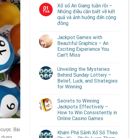
Xổ số An Giang tuần rồi –
01
Những điều cần biết về kết
Th6
quả và ảnh hưởng đến cộng
đồng
Jackpot Games with
Beautiful Graphics – An
Exciting Experience You
Can’t Miss
Unveiling the Mysteries
Behind Sunday Lottery –
Belief, Luck, and Strategies
for Winning
Secrets to Winning
Jackpots Effectively –
How to Win Consistently in
Online Casino Games
 cược. Bài
Khám Phá Sảnh Xổ Số Theo
p dụng