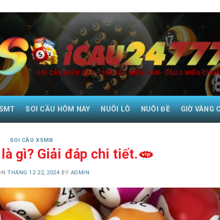
XSMT
SOI CẦU HÔM NAY
NUÔI LÔ
NUÔI ĐỀ
GIỜ VÀNG 
SOI CẦU XSMB
à gì? Giải đáp chi tiết.
ON
THÁNG 12 22, 2024
BY
ADMIN