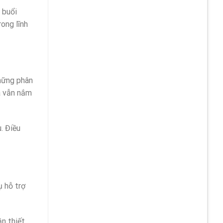
 buổi
ong lĩnh
những phân
mà vẫn nắm
. Điều
ụ hỗ trợ
ần thiết