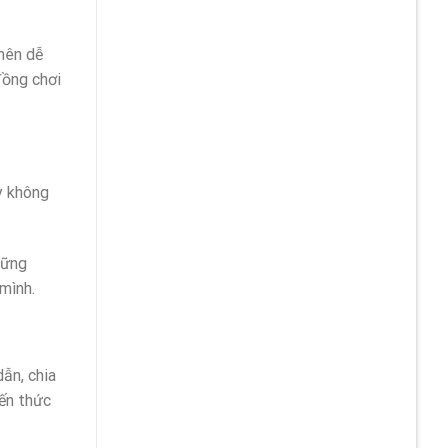
 nên dễ
đồng chơi
y không
hững
mình.
ẫn, chia
iến thức