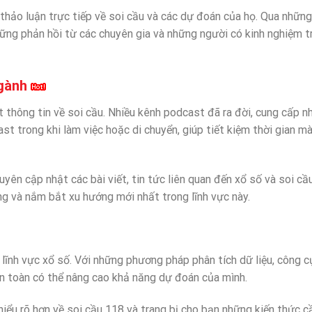
thảo luận trực tiếp về soi cầu và các dự đoán của họ. Qua những
ững phản hồi từ các chuyên gia và những người có kinh nghiệm tr
ngành
 thông tin về soi cầu. Nhiều kênh podcast đã ra đời, cung cấp 
st trong khi làm việc hoặc di chuyển, giúp tiết kiệm thời gian 
yên cập nhật các bài viết, tin tức liên quan đến xổ số và soi cầu
ng và nắm bắt xu hướng mới nhất trong lĩnh vực này.
lĩnh vực xổ số. Với những phương pháp phân tích dữ liệu, công c
n toàn có thể nâng cao khả năng dự đoán của mình.
iểu rõ hơn về soi cầu 118 và trang bị cho bạn những kiến thức c