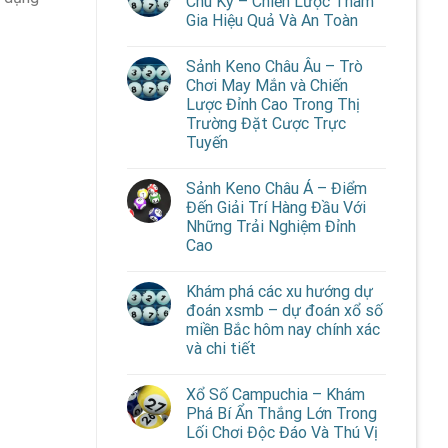
Chu Kỳ – Chiến Lược Tham
Gia Hiệu Quả Và An Toàn
Sảnh Keno Châu Âu – Trò
Chơi May Mắn và Chiến
Lược Đỉnh Cao Trong Thị
Trường Đặt Cược Trực
Tuyến
Sảnh Keno Châu Á – Điểm
Đến Giải Trí Hàng Đầu Với
Những Trải Nghiệm Đỉnh
Cao
Khám phá các xu hướng dự
đoán xsmb – dự đoán xổ số
miền Bắc hôm nay chính xác
và chi tiết
Xổ Số Campuchia – Khám
Phá Bí Ẩn Thắng Lớn Trong
Lối Chơi Độc Đáo Và Thú Vị