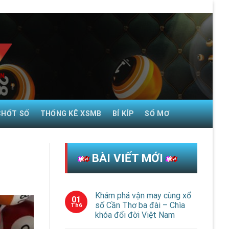
CHỐT SỐ
THỐNG KÊ XSMB
BÍ KÍP
SỔ MƠ
BÀI VIẾT MỚI
Khám phá vận may cùng xổ
01
số Cần Thơ ba đài – Chìa
Th6
khóa đổi đời Việt Nam