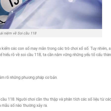
ái niệm về Soi cầu 118
m kiếm các con số may mắn trong các trò chơi xổ số. Tuy nhiên, s
ể hiểu rõ về soi cầu 118, ta cần nắm vững những yếu tố cấu thàn
 nắm rõ những phương pháp cơ bản.
 cầu 118. Người chơi cần thu thập và phân tích các số liệu từ cá
à mẫu số nào thường xảy ra.