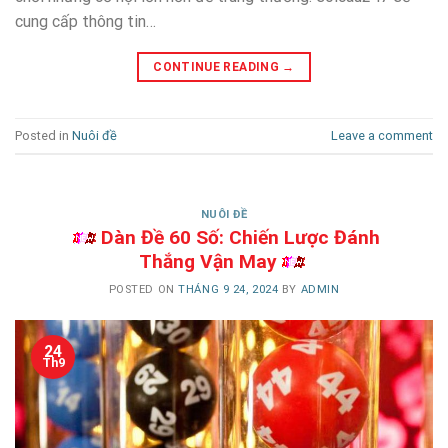
cung cấp thông tin…
CONTINUE READING
→
Posted in
Nuôi đề
Leave a comment
NUÔI ĐỀ
Dàn Đề 60 Số: Chiến Lược Đánh
Thắng Vận May
POSTED ON
THÁNG 9 24, 2024
BY
ADMIN
24
Th9