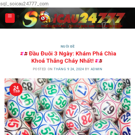
Skip
sql_soicau24777_com
to
content
NUÔI ĐỀ
Đầu Đuôi 3 Ngày: Khám Phá Chìa
Khoá Thắng Cháy Nhất!
POSTED ON
THÁNG 9 24, 2024
BY
ADMIN
24
Th9