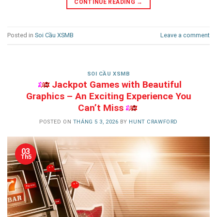
CONTINUE READING
→
Posted in
Soi Cầu XSMB
Leave a comment
SOI CẦU XSMB
Jackpot Games with Beautiful
Graphics – An Exciting Experience You
Can’t Miss
POSTED ON
THÁNG 5 3, 2026
BY
HUNT CRAWFORD
03
Th5