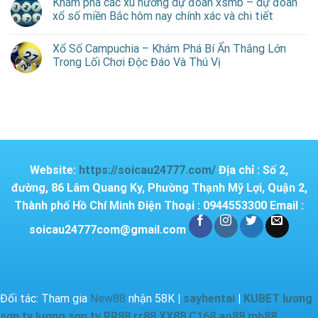
Khám phá các xu hướng dự đoán xsmb – dự đoán
xổ số miền Bắc hôm nay chính xác và chi tiết
Xổ Số Campuchia – Khám Phá Bí Ẩn Thắng Lớn
Trong Lối Chơi Độc Đáo Và Thú Vị
Website:
https://soicau24777.com/
Địa chỉ : Số 2,
đường, 86 Lâm Quang Ky, Phường Thạnh Mỹ Lợi, Quận 2,
Thành phố Hồ Chí Minh
Điện Thoại : 0944553300
Email :
soicau24777com@gmail.com
Đối tác:
Tham gia
New88
nhận 58K
|
sayhentai
|
KUBET
lương
sơn tv
lương sơn tv
RR88
rr88
XX88
C168
ao88
mb88