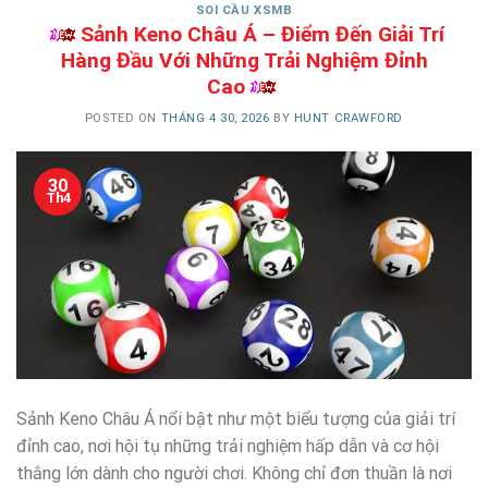
SOI CẦU XSMB
Sảnh Keno Châu Á – Điểm Đến Giải Trí
Hàng Đầu Với Những Trải Nghiệm Đỉnh
Cao
POSTED ON
THÁNG 4 30, 2026
BY
HUNT CRAWFORD
30
Th4
Sảnh Keno Châu Á nổi bật như một biểu tượng của giải trí
đỉnh cao, nơi hội tụ những trải nghiệm hấp dẫn và cơ hội
thắng lớn dành cho người chơi. Không chỉ đơn thuần là nơi