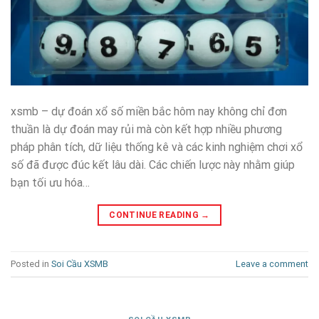
xsmb – dự đoán xổ số miền bắc hôm nay không chỉ đơn
thuần là dự đoán may rủi mà còn kết hợp nhiều phương
pháp phân tích, dữ liệu thống kê và các kinh nghiệm chơi xổ
số đã được đúc kết lâu dài. Các chiến lược này nhằm giúp
bạn tối ưu hóa…
CONTINUE READING
→
Posted in
Soi Cầu XSMB
Leave a comment