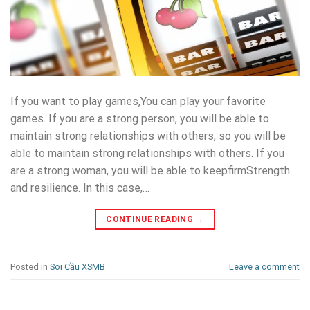
If you want to play games,You can play your favorite
games. If you are a strong person, you will be able to
maintain strong relationships with others, so you will be
able to maintain strong relationships with others. If you
are a strong woman, you will be able to keepfirmStrength
and resilience. In this case,…
CONTINUE READING
→
Posted in
Soi Cầu XSMB
Leave a comment