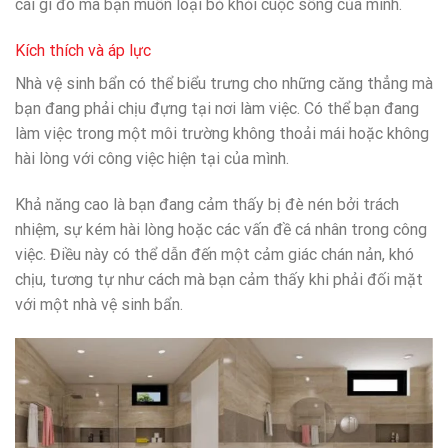
cái gì đó mà bạn muốn loại bỏ khỏi cuộc sống của mình.
Kích thích và áp lực
Nhà vệ sinh bẩn có thể biểu trưng cho những căng thẳng mà
bạn đang phải chịu đựng tại nơi làm việc. Có thể bạn đang
làm việc trong một môi trường không thoải mái hoặc không
hài lòng với công việc hiện tại của mình.
Khả năng cao là bạn đang cảm thấy bị đè nén bởi trách
nhiệm, sự kém hài lòng hoặc các vấn đề cá nhân trong công
việc. Điều này có thể dẫn đến một cảm giác chán nản, khó
chịu, tương tự như cách mà bạn cảm thấy khi phải đối mặt
với một nhà vệ sinh bẩn.