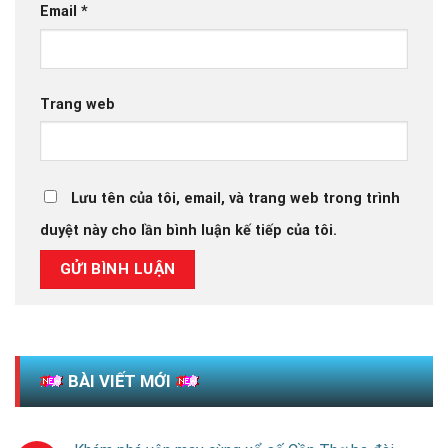
Email
*
Trang web
Lưu tên của tôi, email, và trang web trong trình
duyệt này cho lần bình luận kế tiếp của tôi.
BÀI VIẾT MỚI