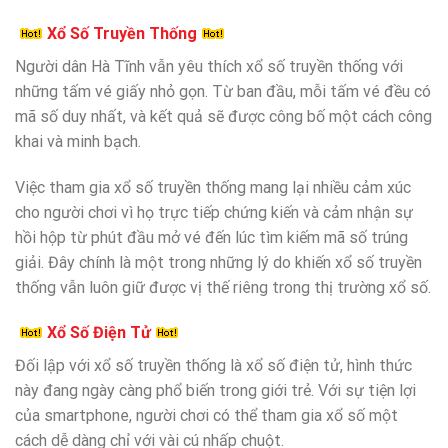
Xổ Số Truyền Thống
Người dân Hà Tĩnh vẫn yêu thích xổ số truyền thống với
những tấm vé giấy nhỏ gọn. Từ ban đầu, mỗi tấm vé đều có
mã số duy nhất, và kết quả sẽ được công bố một cách công
khai và minh bạch.
Việc tham gia xổ số truyền thống mang lại nhiều cảm xúc
cho người chơi vì họ trực tiếp chứng kiến và cảm nhận sự
hồi hộp từ phút đầu mở vé đến lúc tìm kiếm mã số trúng
giải. Đây chính là một trong những lý do khiến xổ số truyền
thống vẫn luôn giữ được vị thế riêng trong thị trường xổ số.
Xổ Số Điện Tử
Đối lập với xổ số truyền thống là xổ số điện tử, hình thức
này đang ngày càng phổ biến trong giới trẻ. Với sự tiện lợi
của smartphone, người chơi có thể tham gia xổ số một
cách dễ dàng chỉ với vài cú nhấp chuột.