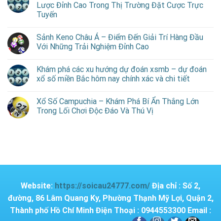
Lược Đỉnh Cao Trong Thị Trường Đặt Cược Trực
Tuyến
Sảnh Keno Châu Á – Điểm Đến Giải Trí Hàng Đầu
Với Những Trải Nghiệm Đỉnh Cao
Khám phá các xu hướng dự đoán xsmb – dự đoán
xổ số miền Bắc hôm nay chính xác và chi tiết
Xổ Số Campuchia – Khám Phá Bí Ẩn Thắng Lớn
Trong Lối Chơi Độc Đáo Và Thú Vị
Website:
https://soicau24777.com/
Địa chỉ : Số 2,
đường, 86 Lâm Quang Ky, Phường Thạnh Mỹ Lợi, Quận 2,
Thành phố Hồ Chí Minh
Điện Thoại : 0944553300
Email :