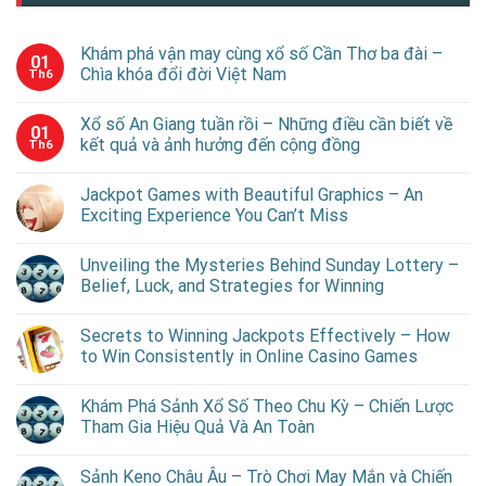
Khám phá vận may cùng xổ số Cần Thơ ba đài –
01
Chìa khóa đổi đời Việt Nam
Th6
Xổ số An Giang tuần rồi – Những điều cần biết về
01
kết quả và ảnh hưởng đến cộng đồng
Th6
Jackpot Games with Beautiful Graphics – An
Exciting Experience You Can’t Miss
Unveiling the Mysteries Behind Sunday Lottery –
Belief, Luck, and Strategies for Winning
Secrets to Winning Jackpots Effectively – How
to Win Consistently in Online Casino Games
Khám Phá Sảnh Xổ Số Theo Chu Kỳ – Chiến Lược
Tham Gia Hiệu Quả Và An Toàn
Sảnh Keno Châu Âu – Trò Chơi May Mắn và Chiến