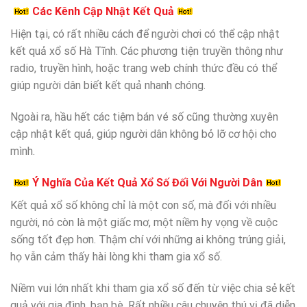
Các Kênh Cập Nhật Kết Quả
Hiện tại, có rất nhiều cách để người chơi có thể cập nhật
kết quả xổ số Hà Tĩnh. Các phương tiện truyền thông như
radio, truyền hình, hoặc trang web chính thức đều có thể
giúp người dân biết kết quả nhanh chóng.
Ngoài ra, hầu hết các tiệm bán vé số cũng thường xuyên
cập nhật kết quả, giúp người dân không bỏ lỡ cơ hội cho
mình.
Ý Nghĩa Của Kết Quả Xổ Số Đối Với Người Dân
Kết quả xổ số không chỉ là một con số, mà đối với nhiều
người, nó còn là một giấc mơ, một niềm hy vọng về cuộc
sống tốt đẹp hơn. Thậm chí với những ai không trúng giải,
họ vẫn cảm thấy hài lòng khi tham gia xổ số.
Niềm vui lớn nhất khi tham gia xổ số đến từ việc chia sẻ kết
quả với gia đình, bạn bè. Rất nhiều câu chuyện thú vị đã diễn