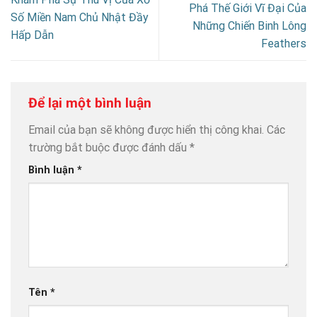
Phá Thế Giới Vĩ Đại Của
Số Miền Nam Chủ Nhật Đầy
Những Chiến Binh Lông
Hấp Dẫn
Feathers
Để lại một bình luận
Email của bạn sẽ không được hiển thị công khai.
Các
trường bắt buộc được đánh dấu
*
Bình luận
*
Tên
*